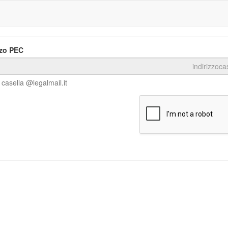
izzo PEC
a casella @legalmail.it